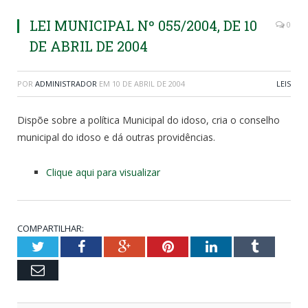
LEI MUNICIPAL Nº 055/2004, DE 10
0
DE ABRIL DE 2004
POR
ADMINISTRADOR
EM
10 DE ABRIL DE 2004
LEIS
Dispõe sobre a política Municipal do idoso, cria o conselho
municipal do idoso e dá outras providências.
Clique aqui para visualizar
COMPARTILHAR:
Twitter
Facebook
Google+
Pinterest
LinkedIn
Tumblr
Email