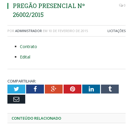
PREGÃO PRESENCIAL Nº
0
26002/2015
POR
ADMINISTRADOR
EM
10 DE FEVEREIRO DE 2015
LICITAÇÕES
Contrato
Edital
COMPARTILHAR:
Twitter
Facebook
Google+
Pinterest
LinkedIn
Tumblr
Email
CONTEÚDO RELACIONADO