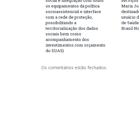
social e integração com todos
serviços
os equipamentos da política
Maria Jo
socioassistencial e interface
destinad
com a rede de proteção,
usuário 
possibilitando a
de Saúde
territorialização dos dados
Brasil N
sociais bem como
acompanhamento dos
investimentos com orçamento
do SUAS)
Os comentários estão fechados.