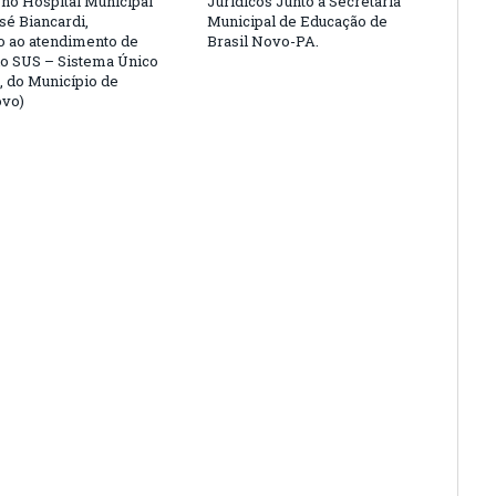
 no Hospital Municipal
Jurídicos Junto a Secretaria
sé Biancardi,
Municipal de Educação de
o ao atendimento de
Brasil Novo-PA.
do SUS – Sistema Único
, do Município de
ovo)