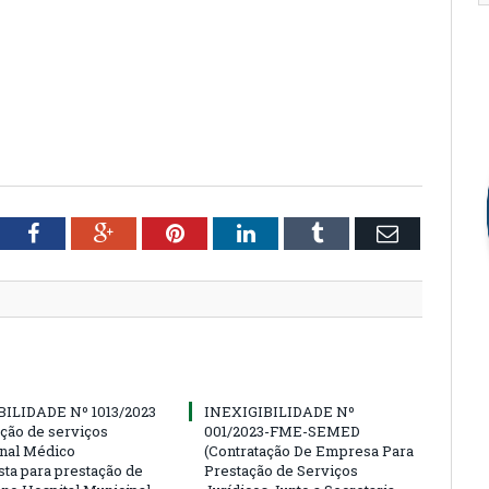
tter
Facebook
Google+
Pinterest
LinkedIn
Tumblr
Email
BILIDADE Nº 1013/2023
INEXIGIBILIDADE Nº
ação de serviços
001/2023-FME-SEMED
onal Médico
(Contratação De Empresa Para
sta para prestação de
Prestação de Serviços