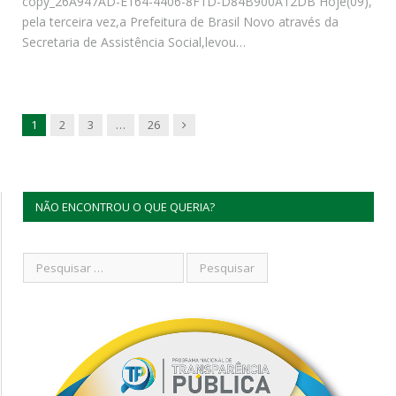
copy_26A947AD-E164-4406-8F1D-D84B900A12DB Hoje(09),
pela terceira vez,a Prefeitura de Brasil Novo através da
Secretaria de Assistência Social,levou…
Next
1
2
3
…
26
NÃO ENCONTROU O QUE QUERIA?