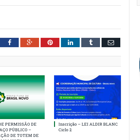
tter
Facebook
Google+
Pinterest
LinkedIn
Tumblr
Email
DE PERMISSÃO DE
Inscrição – LEI ALDIR BLANC
AÇO PÚBLICO –
Ciclo 2
AÇÃO DE TOTEM DE