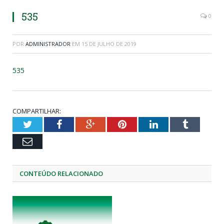
535
0
POR
ADMINISTRADOR
EM
15 DE JULHO DE 2019
535
COMPARTILHAR:
Twitter
Facebook
Google+
Pinterest
LinkedIn
Tumblr
Email
CONTEÚDO RELACIONADO