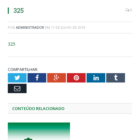
325
0
POR
ADMINISTRADOR
EM
11 DE JULHO DE 2019
325
COMPARTILHAR:
Twitter
Facebook
Google+
Pinterest
LinkedIn
Tumblr
Email
CONTEÚDO RELACIONADO