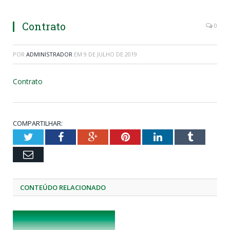
Contrato
0
POR
ADMINISTRADOR
EM
9 DE JULHO DE 2019
Contrato
COMPARTILHAR:
Twitter
Facebook
Google+
Pinterest
LinkedIn
Tumblr
Email
CONTEÚDO RELACIONADO